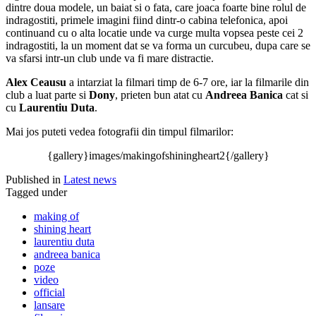
dintre doua modele, un baiat si o fata, care joaca foarte bine rolul de
indragostiti, primele imagini fiind dintr-o cabina telefonica, apoi
continuand cu o alta locatie unde va curge multa vopsea peste cei 2
indragostiti, la un moment dat se va forma un curcubeu, dupa care se
va sfarsi intr-un club unde va fi mare distractie.
Alex Ceausu
a intarziat la filmari timp de 6-7 ore, iar la filmarile din
club a luat parte si
Dony
, prieten bun atat cu
Andreea Banica
cat si
cu
Laurentiu Duta
.
Mai jos puteti vedea fotografii din timpul filmarilor:
{gallery}images/makingofshiningheart2{/gallery}
Published in
Latest news
Tagged under
making of
shining heart
laurentiu duta
andreea banica
poze
video
official
lansare