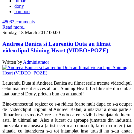
filmari
dony
bamboo
48082 comments
Read more...
Sunday, 18 March 2012 00:00
Andreea Banica si Laurentiu Duta au filmat
videoclipul Shining Heart (VIDEO+POZE)
Written by
Administrator
Laurentiu Duta si Andreea Banica au filmat serile trecute videoclipul
celui mai recent succes al lor - Shining Heart! La filmarile din club a
luat parte si Dony, prieten bun cu amandoi!
Bine-cunoscutul regizor ce s-a ridicat foarte mult dupa ce s-a ocupat
de videoclipul Trippin' al Andreei Balan, a intarziat a doua parte a
filmarilor cu vreo 6-7 ore iar Andreea era vizibil deranjata de lucrul
asta. In ultimul an, Alex a lucrat cu aproape jumatate din industria
muzicala romaneasca (artistii cei mai cunoscuti, la ei ma referi) iar
situatia cu intarzierea s-a tot intamplat insa artistii nu s-au aratat