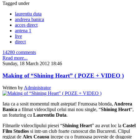
Tagged under
laurentiu duta
andreea banica
acces direct
antena 1
live
direct
14280 comments
Read more...
Sunday, 18 March 2012 18:46
Making of “Shining Heart” ( POZE + VIDEO )
Written by
Administrator
Iata ca a sosit momentul mult asteptat! Frumoasa blonda,
Andreea
Banica
a filmat videoclipul celui mai nou single, “
Shining Heart
“,
un featuring cu
Laurentiu Duta
.
Filmarile videoclipului piesei “
Shining Heart
” au avut loc la
Castel
Film Studios
si intr-un club foarte cunoscut din Bucuresti. Clipul
regizat de
Alex Ceausu
incepe cu o frumoasa poveste de dragoste