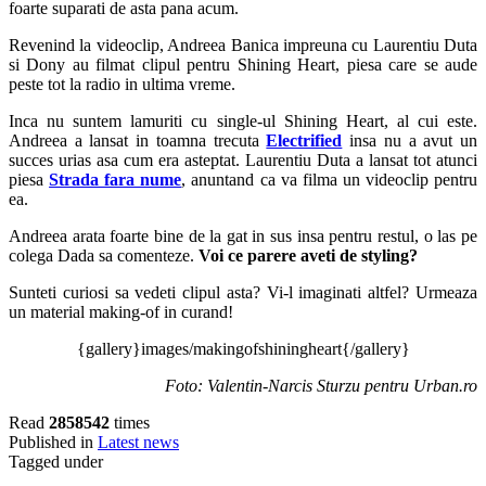
foarte suparati de asta pana acum.
Revenind la videoclip, Andreea Banica impreuna cu Laurentiu Duta
si Dony au filmat clipul pentru Shining Heart, piesa care se aude
peste tot la radio in ultima vreme.
Inca nu suntem lamuriti cu single-ul Shining Heart, al cui este.
Andreea a lansat in toamna trecuta
Electrified
insa nu a avut un
succes urias asa cum era asteptat. Laurentiu Duta a lansat tot atunci
piesa
Strada fara nume
, anuntand ca va filma un videoclip pentru
ea.
Andreea arata foarte bine de la gat in sus insa pentru restul, o las pe
colega Dada sa comenteze.
Voi ce parere aveti de styling?
Sunteti curiosi sa vedeti clipul asta? Vi-l imaginati altfel? Urmeaza
un material making-of in curand!
{gallery}images/makingofshiningheart{/gallery}
Foto: Valentin-Narcis Sturzu pentru Urban.ro
Read
2858542
times
Published in
Latest news
Tagged under